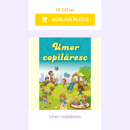
16,00 lei
ADAUGĂ ÎN COȘ
shopping_cart
Umor copilăresc