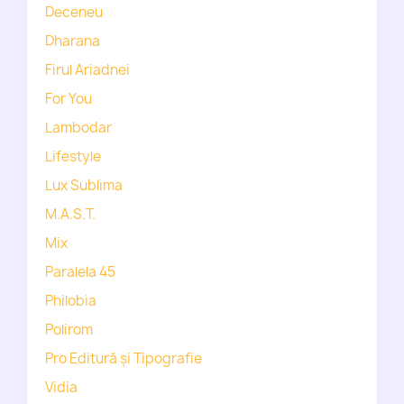
Deceneu
Dharana
Firul Ariadnei
For You
Lambodar
Lifestyle
Lux Sublima
M.A.S.T.
Mix
Paralela 45
Philobia
Polirom
Pro Editură și Tipografie
Vidia