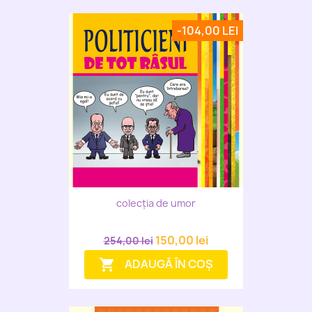
-104,00 LEI
colecția de umor
150,00 lei
254,00 lei
ADAUGĂ ÎN COȘ
shopping_cart