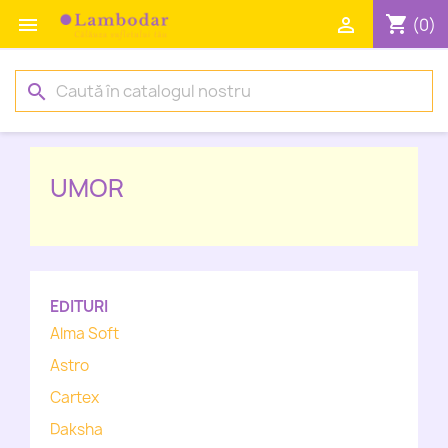
shopping_cart


(0)
search
UMOR
EDITURI
Alma Soft
Astro
Cartex
Daksha