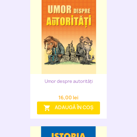
Umor despre autorități
16,00 lei
ADAUGĂ ÎN COȘ
shopping_cart