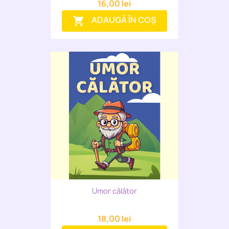
16,00 lei
ADAUGĂ ÎN COȘ
shopping_cart
Umor călător
18,00 lei