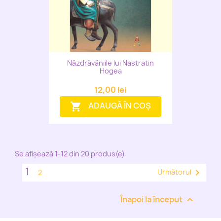
Năzdrăvăniile lui Nastratin
Hogea
12,00 lei
ADAUGĂ ÎN COȘ
shopping_cart
Se afișează 1-12 din 20 produs(e)
1

Următorul
2
Înapoi la început
