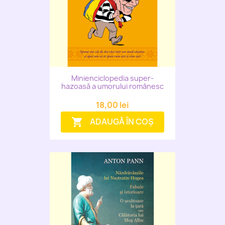
Minienciclopedia super-
hazoasă a umorului românesc
18,00 lei
ADAUGĂ ÎN COȘ
shopping_cart