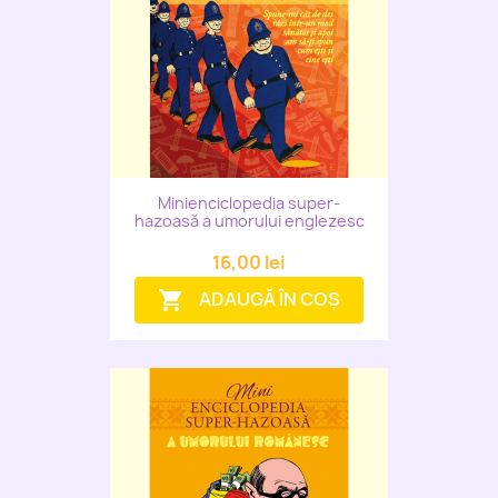
Minienciclopedia super-
hazoasă a umorului englezesc
16,00 lei
ADAUGĂ ÎN COȘ
shopping_cart