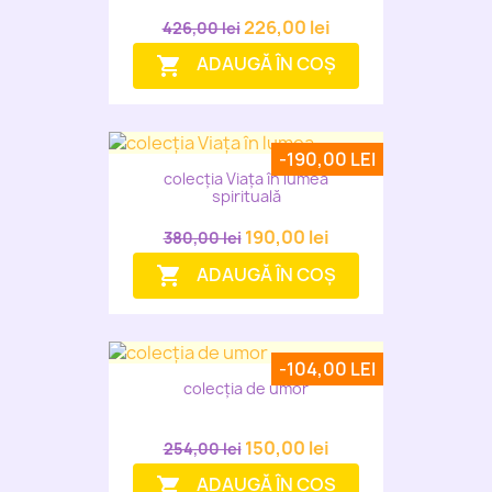
226,00 lei
426,00 lei
ADAUGĂ ÎN COȘ
shopping_cart
-190,00 LEI
colecția Viața în lumea
spirituală
190,00 lei
380,00 lei
ADAUGĂ ÎN COȘ
shopping_cart
-104,00 LEI
colecția de umor
150,00 lei
254,00 lei
ADAUGĂ ÎN COȘ
shopping_cart