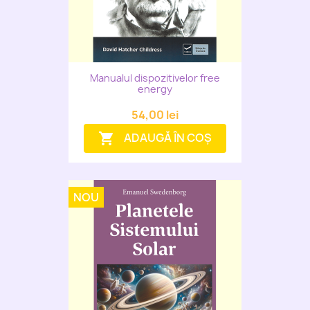
Manualul dispozitivelor free
energy
54,00 lei
ADAUGĂ ÎN COȘ
shopping_cart
NOU