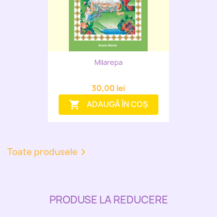
Milarepa
30,00 lei
ADAUGĂ ÎN COȘ
shopping_cart
Toate produsele

PRODUSE LA REDUCERE