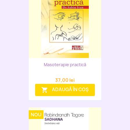
Masoterapie practică
37,00 lei
ADAUGĂ ÎN COȘ
shopping_cart
NOU