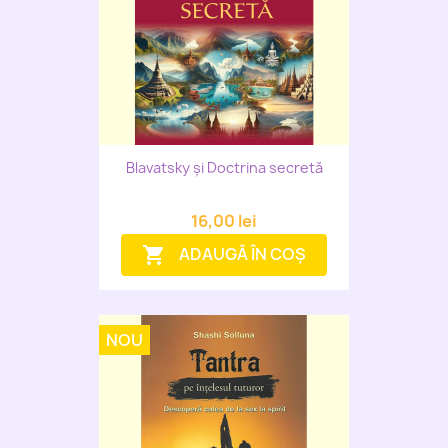
Blavatsky și Doctrina secretă
16,00 lei
ADAUGĂ ÎN COȘ
shopping_cart
NOU