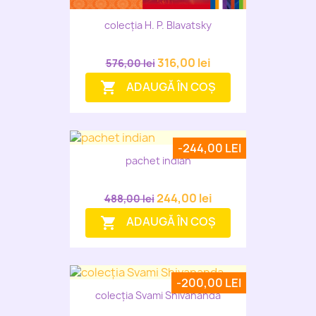
colecția H. P. Blavatsky
316,00 lei
576,00 lei
ADAUGĂ ÎN COȘ
shopping_cart
-244,00 LEI
pachet indian
244,00 lei
488,00 lei
ADAUGĂ ÎN COȘ
shopping_cart
-200,00 LEI
colecția Svami Shivananda