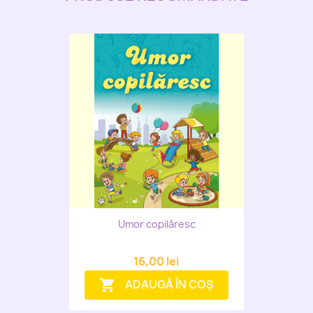
Umor copilăresc
16,00 lei
ADAUGĂ ÎN COȘ
shopping_cart