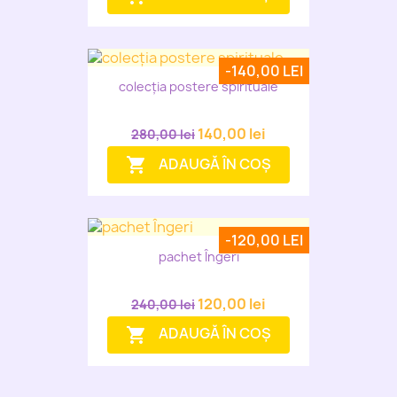
-140,00 LEI
colecția postere spirituale
140,00 lei
280,00 lei
ADAUGĂ ÎN COȘ
shopping_cart
-120,00 LEI
pachet Îngeri
120,00 lei
240,00 lei
ADAUGĂ ÎN COȘ
shopping_cart