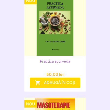
NOU
Practica ayurveda
50,00 lei
ADAUGĂ ÎN COȘ
shopping_cart
NOU