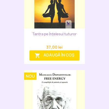
Tantra pe înțelesul tuturor
37,00 lei
ADAUGĂ ÎN COȘ
shopping_cart
NOU