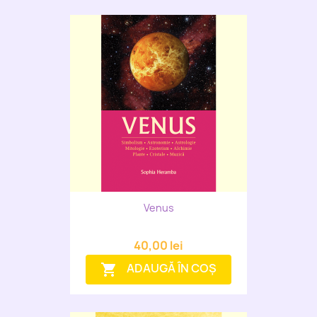
Venus
40,00 lei
ADAUGĂ ÎN COȘ
shopping_cart