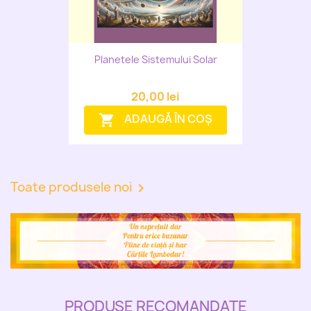
Planetele Sistemului Solar
20,00 lei
ADAUGĂ ÎN COȘ
shopping_cart
Toate produsele noi

PRODUSE RECOMANDATE