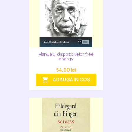
Manualul dispozitivelor free
energy
54,00 lei
ADAUGĂ ÎN COȘ
shopping_cart