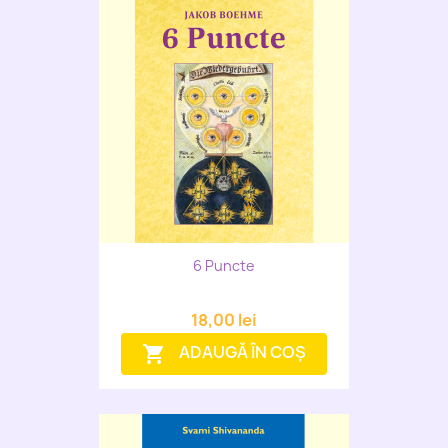
6 Puncte
18,00 lei
ADAUGĂ ÎN COȘ
shopping_cart