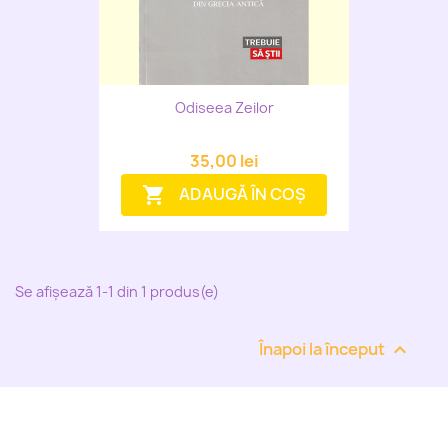
Odiseea Zeilor
35,00 lei
ADAUGĂ ÎN COȘ
shopping_cart
Se afișează 1-1 din 1 produs(e)
Înapoi la început
