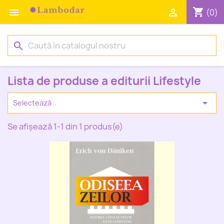
shopping_cart


(0)
search
Lista de produse a editurii Lifestyle

Selectează
Se afișează 1-1 din 1 produs(e)